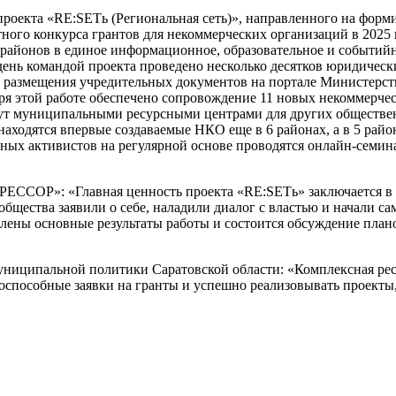
проекта «RE:SETь (Региональная сеть)», направленного на фор
тного конкурса грантов для некоммерческих организаций в 20
айонов в единое информационное, образовательное и событийн
нь командой проекта проведено несколько десятков юридически
 до размещения учредительных документов на портале Министер
даря этой работе обеспечено сопровождение 11 новых некоммерч
нут муниципальными ресурсными центрами для других обществе
находятся впервые создаваемые НКО еще в 6 районах, а в 5 рай
ных активистов на регулярной основе проводятся онлайн-семи
ССОР»: «Главная ценность проекта «RE:SETь» заключается в т
общества заявили о себе, наладили диалог с властью и начали с
авлены основные результаты работы и состоится обсуждение пла
униципальной политики Саратовской области: «Комплексная ре
тоспособные заявки на гранты и успешно реализовывать проект