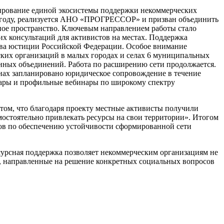
мирование единой экосистемы поддержки некоммерческих
25 году, реализуется АНО «ПРОГРЕССОР» и призван объединить
ое пространство. Ключевым направлением работы стало
х консультаций для активистов на местах. Поддержка
ства юстиции Российской Федерации. Особое внимание
еских организаций в малых городах и селах 6 муниципальных
нных объединений. Работа по расширению сети продолжается.
онах запланировано юридическое сопровождение в течение
нары и профильные вебинары по широкому спектру
ом, что благодаря проекту местные активисты получили
амостоятельно привлекать ресурсы на свои территории». Итогом
нов по обеспечению устойчивости сформированной сети
сурсная поддержка позволяет некоммерческим организациям не
ы, направленные на решение конкретных социальных вопросов