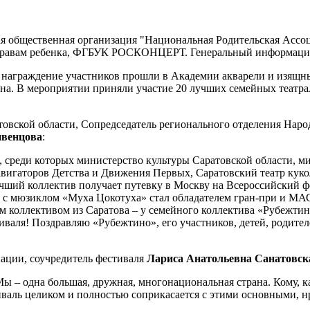
я общественная организация "Национальная Родительская Ассо
правам ребенка, ФГБУК РОСКОНЦЕРТ. Генеральный информацио
и награждение участников прошли в Академии акварели и изящ
ина. В мероприятии приняли участие 20 лучших семейных театр
товской области, Сопредседатель регионального отделения Нар
ивенцова
:
, среди которых министерство культуры Саратовской области, м
авигаторов Детства и Движения Первых, Саратовский театр кук
ий коллектив получает путевку в Москву на Всероссийский фес
т» с мюзиклом «Муха Цокотуха» стал обладателем гран-при и
ллективом из Саратова – у семейного коллектива «Рубежтино»
иваля! Поздравляю «Рубежтино», его участников, детей, родите
ации, соучредитель фестиваля
Лариса Анатольевна Санатовск
. Мы – одна большая, дружная, многонациональная страна. Кому, 
тиваль целиком и полностью соприкасается с этими основными,