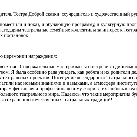
итель Театра Доброй сказки, соучредитель и художественный р
 поместили и показ, и обучающую программу, и культурную про
 Благодарим театральные семейные коллективы за интерес к театр
х постановок!
ю церемонии награждения:
 всех нас! Содержательные мастер-классы и встречи с единомыш
ом. Я была особенно рада увидеть, как ребята и их родители д
 театральных проектов. Посещение легендарного Театрального 
огатили нас новыми знаниями и навыками, а атмосфера институт
торам фестиваля и профессиональному жюри за их любовь к теат
большого театрального мира. Надеюсь, что такие мероприятия бу
 для сохранения отечественных театральных традиций!