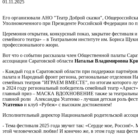
01.11.2025
Его организовали АНО "Театр Доброй сказки", Общероссийска
Уполномоченного при Президенте Российской Федерации по 
Церемония открытия, конкурсный показ, закрытие фестиваля 
семейного театра» – в Театральном институте им. Бориса Щук
профессионального жюри.
Вот что о событии рассказала член Общественной палаты Сара
ассоциации Саратовской области
Наталья Владимировна Кр
- Каждый год в Саратовской области при поддержки партнёров
палата и Народный фронт региона, региональные отделения Н
семейных театров "ИГРАЕМ ВМЕСТЕ", по итогам которого лучш
в 2024 году региональный победитель семейный театр «Арис
главный приз – МАСКА ВДОХНОВЕНИЕ также за театральным ко
главной роли Александра Усатенко - лучшая детская роль фест
Усатенко
и клуб «Рубеж» с высоким достижением!
Исполнительный директор Национальной родительской ассоци
- Тема фестиваля 2025 года звучит так: «Сердце мое, Россия!»
этой человеческой любви! И конечно же, в этом году наш фес