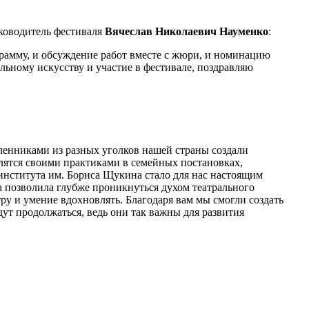
уководитель фестиваля
Вячеслав Николаевич Науменко
:
грамму, и обсуждение работ вместе с жюри, и номинацию
альному искусству и участие в фестивале, поздравляю
ленниками из разных уголков нашей страны создали
елятся своими практиками в семейных постановках,
института им. Бориса Щукина стало для нас настоящим
а позволила глубже проникнуться духом театрального
ру и умение вдохновлять. Благодаря вам мы смогли создать
дут продолжаться, ведь они так важны для развития