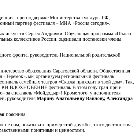
циация" при поддержке Министерства культуры РФ,
нный партнер фестиваля – МИА «Россия сегодня».
ных искусств Сергея Андрияки. Обучающая программа «Школа
альных коллективов России, оценивали постановки члены
одного фронта, руководитель Национальной родительской
инистерство образования Саратовской области, Общественная
ол «Теремок», мы организуем региональный фестиваль
тиваль семейных театров «Сказка приходит в твой дом». Так,
 МАСКИ ВДОХНОВЕНИЕ фестиваля. В этом году гран-при и
 за спектакль «Мойдодыр»! Кроме того, у исполнителя
лей, руководителя
Марину Анатольевну Вайлову, Александра
ая
пояснила:
как не нам, показывать пример этой дружбы, этого достоинства,
 нравственными понятиями и ценностями.