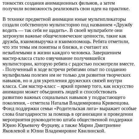
тонкостях создания анимационных фильмов, а затем
получили возможность реализовать свои идеи на практике.
В технике предметной анимации юные мультипликаторы
создали собственную мультисторию под названием «Дружбу
водить — так себя не щадить». В своей мультработе они
затронули важные общечеловеческие ценности, такие как
дружба, взаимовыручка и взаимопомощь. Ребята отметили,
что эти темы им понятны и близки, и считают их
незыблемыми в жизни каждого человека. Завершением
мастер-класса стало озвучивание получившейся
мультистории, которую ребята с радостью посмотрели вместе.
- Полученный в ходе встречи ребятами опыт по созданию
мультфильма полезен им не только для развития творческих
навыков, но и для укрепления дружеских связей внутри
класса. Сам мастер-класс – яркий пример того, как искусство
анимации может объединять людей и способствовать
развитию важных социальных навыков у подрастающего
поколения, - отметила Наталья Владимировна Кривенцова.
Фонд поддержки семьи «Родительская лига» выражает особые
слова благодарности за помощь в организации и проведении
мероприятия руководителю штаба общественной поддержки
Юрию Юрьевичу Фурцеву, а также Марии Дмитриевне
Яковлевой и Юлии Владимировне Квилинской.