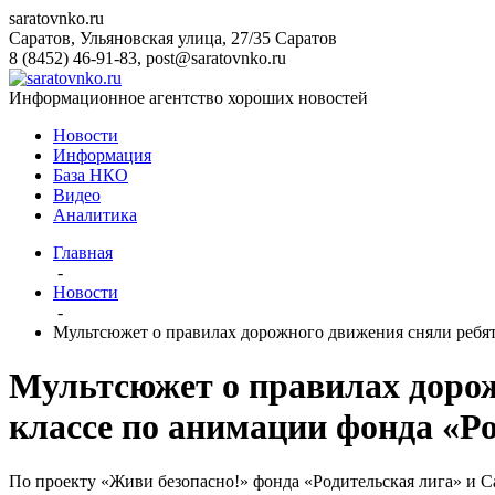
saratovnko.ru
Саратов, Ульяновская улица, 27/35
Саратов
8 (8452) 46-91-83
,
post@saratovnko.ru
Информационное агентство хороших новостей
Новости
Информация
База НКО
Видео
Аналитика
Главная
-
Новости
-
Мультсюжет о правилах дорожного движения сняли ребята
Мультсюжет о правилах дорож
классе по анимации фонда «Р
По проекту «Живи безопасно!» фонда «Родительская лига» и С