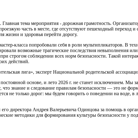
в. Главная тема мероприятия - дорожная грамотность. Организат
оезжую часть в месте, где отсутствуют пешеходный переход и с
ля жизни и здоровья перейти дорогу.
астер-класса попробовали себя в роли мультипликаторов. В тех
рировали возможные трагические последствия невыполнения или
я при строгом соблюдении всех норм безопасности. Такой интера
оих действий.
тельская лига», эксперт Национальной родительской ассоциаци
постоянной основе, и лето 2026 г. не станет исключением. Мы 
, что знание и следование правилам безопасности — это не фор
ся не только дорог: мы будем говорить о поведении на воде, в л
и его директора Андрея Валерьевича Одинцова за помощь в орг
рческие методики для формирования культуры безопасности у по