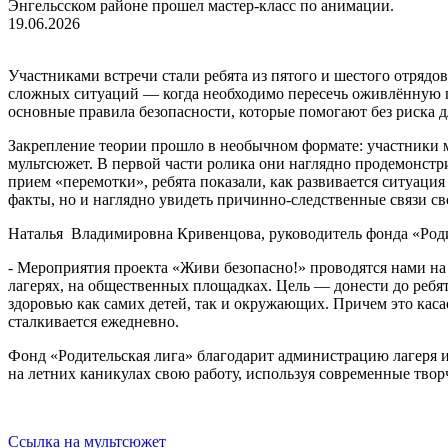
Энгельсском районе прошел мастер-класс по анимации.
19.06.2026
Участниками встречи стали ребята из пятого и шестого отрядо
сложных ситуаций — когда необходимо пересечь оживлённую пр
основные правила безопасности, которые помогают без риска д
Закрепление теории прошло в необычном формате: участники м
мультсюжет. В первой части ролика они наглядно продемонст
прием «перемотки», ребята показали, как развивается ситуаци
факты, но и наглядно увидеть причинно-следственные связи св
Наталья Владимировна Кривенцова, руководитель фонда «Роди
- Мероприятия проекта «Живи безопасно!» проводятся нами на 
лагерях, на общественных площадках. Цель — донести до ребят
здоровью как самих детей, так и окружающих. Причем это касает
сталкивается ежедневно.
Фонд «Родительская лига» благодарит администрацию лагеря 
на летних каникулах свою работу, используя современные тво
Ссылка на мультсюжет