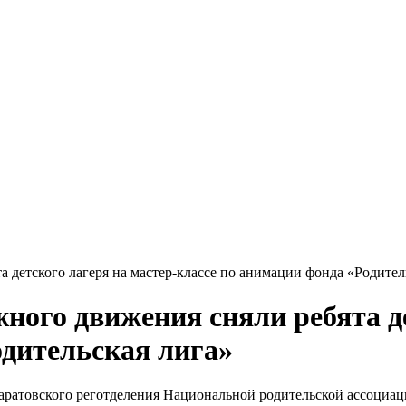
 детского лагеря на мастер-классе по анимации фонда «Родител
ного движения сняли ребята де
одительская лига»
аратовского реготделения Национальной родительской ассоциаци