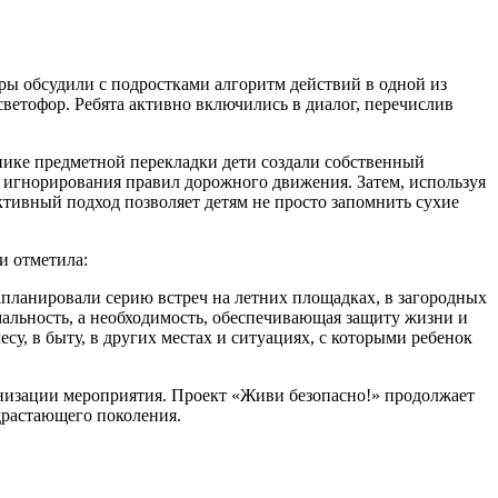
оры обсудили с подростками алгоритм действий в одной из
ветофор. Ребята активно включились в диалог, перечислив
нике предметной перекладки дети создали собственный
 игнорирования правил дорожного движения. Затем, используя
ктивный подход позволяет детям не просто запомнить сухие
и отметила:
запланировали серию встреч на летних площадках, в загородных
мальность, а необходимость, обеспечивающая защиту жизни и
есу, в быту, в других местах и ситуациях, с которыми ребенок
анизации мероприятия. Проект «Живи безопасно!» продолжает
драстающего поколения.