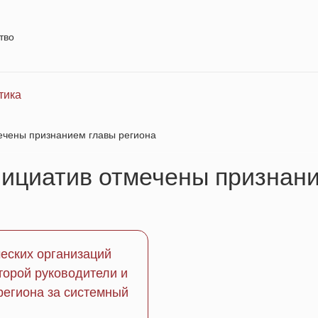
тво
тика
ечены признанием главы региона
ициатив отмечены признани
еских организаций
торой руководители и
региона за системный