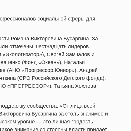
профессионалов социальной сферы для
сти Романа Викторовича Бусаргина. За
были отмечены шестнадцать лидеров
 «Экологизатор»), Сергей Замчалов и
ваценко (Фонд «Океан»), Наталья
шев (АНО «Прогрессор.Юниор»), Андрей
ткина (СРО Российского Детского фонда),
АНО «ПРОГРЕССОР»), Татьяна Хохлова
поддержку сообщества: «От лица всей
Викторовича Бусаргина за столь значимое и
ысоком уровне — это личная гордость
Такое внимание со стороны власти придает