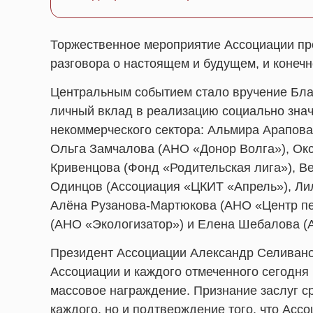
Торжественное мероприятие Ассоциации пр
разговора о настоящем и будущем, и конеч
Центральным событием стало вручение Бла
личный вклад в реализацию социально знач
некоммерческого сектора: Альмира Арапов
Ольга Замчалова (АНО «Донор Волга»), Ок
Кривенцова (Фонд «Родительская лига»), В
Одинцов (Ассоциация «ЦКИТ «Апрель»), Лил
Алёна Рузанова-Мартюкова (АНО «Центр п
(АНО «Экологизатор») и Елена Шебалова (
Президент Ассоциации Александр Селиванов
Ассоциации и каждого отмеченного сегодня
массовое награждение. Признание заслуг с
каждого, но и подтверждение того, что Ас