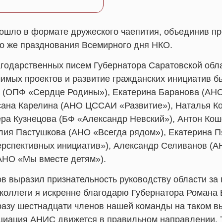
ошло в формате дружеского чаепития, объединив 
но же празднования Всемирного дня НКО.
годарственных писем Губернатора Саратовской обла
имых проектов и развитие гражданских инициатив 
а (ОПФ «Сердце Родины»), Екатерина Баранова (АНО
сана Карелина (АНО ЦССАИ «Развитие»), Наталья Ко
ера Кузнецова (БФ «Александр Невский»), Антон Ко
ия Пастушкова (АНО «Всегда рядом»), Екатерина Пя
ерспективных инициатив»), Александр Селиванов (
АНО «Мы вместе детям»).
 выразил признательность руководству области за 
 коллеги я искренне благодарю Губернатора Романа 
разу шестнадцати членов нашей команды на таком в
социация АНИС движется в правильном направлении. 