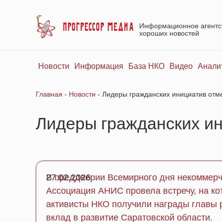
Информационное агентс
хороших новостей
Новости
Информация
База НКО
Видео
Анали
Главная
-
Новости
-
Лидеры гражданских инициатив отм
Лидеры гражданских ин
В преддверии Всемирного дня некоммерч
27.02.2026
Ассоциация АНИС провела встречу, на ко
активисты НКО получили награды главы 
вклад в развитие Саратовской области.