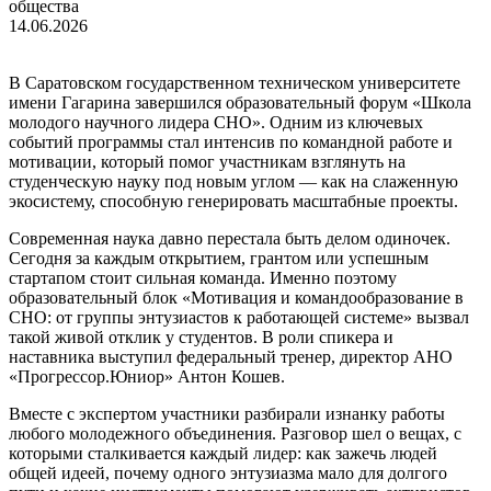
общества
14.06.2026
В Саратовском государственном техническом университете
имени Гагарина завершился образовательный форум «Школа
молодого научного лидера СНО». Одним из ключевых
событий программы стал интенсив по командной работе и
мотивации, который помог участникам взглянуть на
студенческую науку под новым углом — как на слаженную
экосистему, способную генерировать масштабные проекты.
Современная наука давно перестала быть делом одиночек.
Сегодня за каждым открытием, грантом или успешным
стартапом стоит сильная команда. Именно поэтому
образовательный блок «Мотивация и командообразование в
СНО: от группы энтузиастов к работающей системе» вызвал
такой живой отклик у студентов. В роли спикера и
наставника выступил федеральный тренер, директор АНО
«Прогрессор.Юниор» Антон Кошев.
Вместе с экспертом участники разбирали изнанку работы
любого молодежного объединения. Разговор шел о вещах, с
которыми сталкивается каждый лидер: как зажечь людей
общей идеей, почему одного энтузиазма мало для долгого