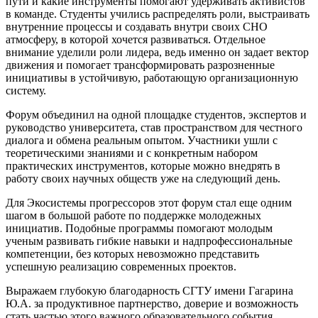
пути и какие инструменты помогают удерживать активистов
в команде. Студенты учились распределять роли, выстраивать
внутренние процессы и создавать внутри своих СНО
атмосферу, в которой хочется развиваться. Отдельное
внимание уделили роли лидера, ведь именно он задает вектор
движения и помогает трансформировать разрозненные
инициативы в устойчивую, работающую организационную
систему.
Форум объединил на одной площадке студентов, экспертов и
руководство университета, став пространством для честного
диалога и обмена реальным опытом. Участники ушли с
теоретическими знаниями и с конкретным набором
практических инструментов, которые можно внедрять в
работу своих научных обществ уже на следующий день.
Для Экосистемы прогрессоров этот форум стал еще одним
шагом в большой работе по поддержке молодежных
инициатив. Подобные программы помогают молодым
ученым развивать гибкие навыки и надпрофессиональные
компетенции, без которых невозможно представить
успешную реализацию современных проектов.
Выражаем глубокую благодарность СГТУ имени Гагарина
Ю.А. за продуктивное партнерство, доверие и возможность
стать частью этого важного образовательного события.