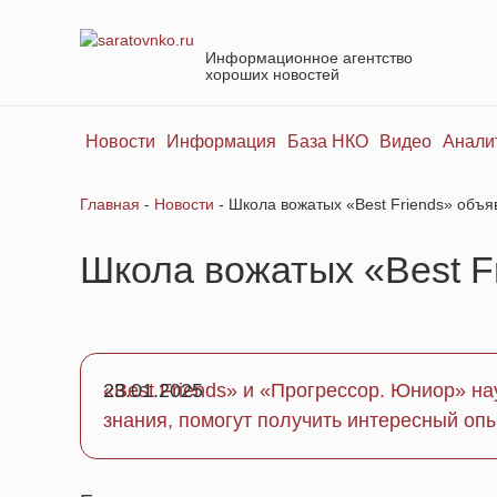
Информационное агентство
хороших новостей
Новости
Информация
База НКО
Видео
Анали
Главная
-
Новости
-
Школа вожатых «Best Friends» объяв
Школа вожатых «Best Fr
«Best Friends» и «Прогрессор. Юниор» на
23.01.2025
знания, помогут получить интересный оп